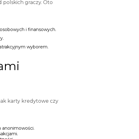
 polskich graczy. Oto
 osobowych i finansowych.
y.
o atrakcyjnym wyborem.
ami
 jak karty kredytowe czy
m anonimowości.
sakcjami.