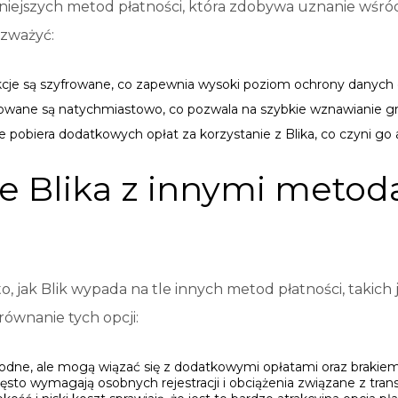
rniejszych metod płatności, która zdobywa uznanie wśród
ozważyć:
cje są szyfrowane, co zapewnia wysoki poziom ochrony danych
zowane są natychmiastowo, co pozwala na szybkie wznawianie gr
e pobiera dodatkowych opłat za korzystanie z Blika, co czyni g
e Blika z innymi metod
, jak Blik wypada na tle innych metod płatności, takich
równanie tych opcji:
dne, ale mogą wiązać się z dodatkowymi opłatami oraz brakie
zęsto wymagają osobnych rejestracji i obciążenia związane z tran