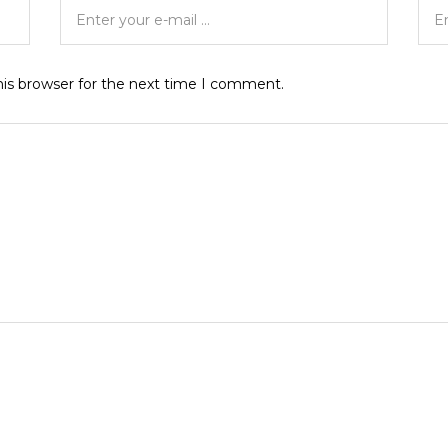
his browser for the next time I comment.