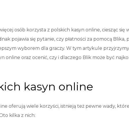
więcej osób korzysta z polskich kasyn online, ciesząc się 
nak pojawia się pytanie, czy płatności za pomocą Blika
lepszym wyborem dla graczy. W tym artykule przyjrzymy si
yn online oraz ocenić, czy i dlaczego Blik może być najk
ich kasyn online
line oferują wiele korzyści, istnieją też pewne wady, kt
to kilka z nich: