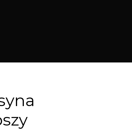
asyna
pszy