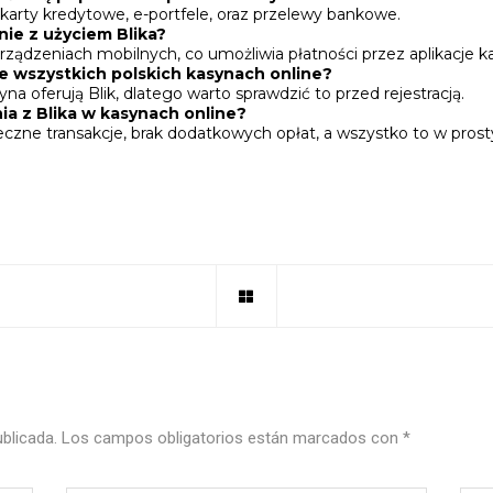
 karty kredytowe, e-portfele, oraz przelewy bankowe.
nie z użyciem Blika?
 urządzeniach mobilnych, co umożliwia płatności przez aplikacje 
we wszystkich polskich kasynach online?
yna oferują Blik, dlatego warto sprawdzić to przed rejestracją.
nia z Blika w kasynach online?
pieczne transakcje, brak dodatkowych opłat, a wszystko to w pros
blicada.
Los campos obligatorios están marcados con
*