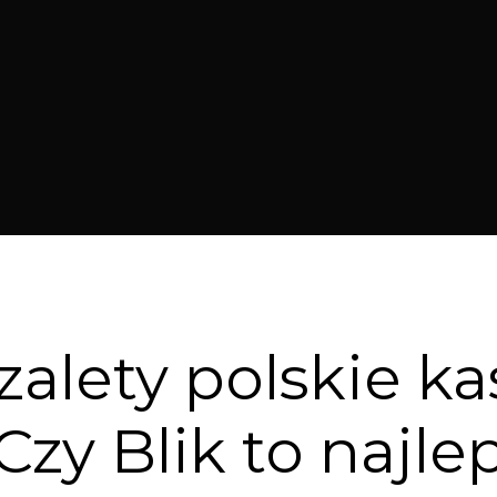
zalety polskie k
Czy Blik to najle