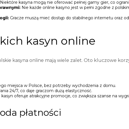
Niektóre kasyna mogą nie oferować pełnej gamy gier, co ograni
prawnymi:
Nie każde online kasyno jest w pełni zgodne z polsk
gii:
Gracze muszą mieć dostęp do stabilnego internetu oraz od
skich kasyn online
ie kasyna online mają wiele zalet. Oto kluczowe korzyś
ego miejsca w Polsce, bez potrzeby wychodzenia z domu.
ania 24/7, co daje graczom dużą elastyczność.
 kasyn oferuje atrakcyjne promocje, co zwiększa szanse na wygr
toda płatności