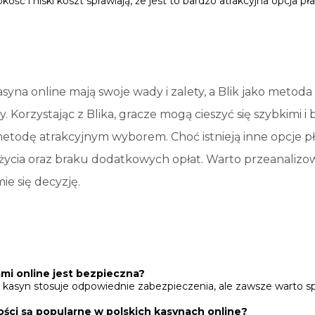
ść i niski koszt sprawiają, że jest to bardzo atrakcyjna opcja pła
yna online mają swoje wady i zalety, a Blik jako metoda 
 Korzystając z Blika, gracze mogą cieszyć się szybkimi i
metodę atrakcyjnym wyborem. Choć istnieją inne opcje pła
ycia oraz braku dodatkowych opłat. Warto przeanalizo
ie się decyzję.
mi online jest bezpieczna?
syn stosuje odpowiednie zabezpieczenia, ale zawsze warto spra
ości są popularne w polskich kasynach online?