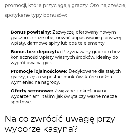
promocji, które przyciągają graczy. Oto najczęściej
spotykane typy bonusów:
Bonus powitalny:
Zazwyczaj oferowany nowym
graczom, może obejmować dopasowanie pierwszej
wpłaty, darmowe spiny lub oba te elementy.
Bonus bez depozytu:
Przyznawany graczom bez
konieczności wpłaty własnych środków, idealny do
wypróbowania gier.
Promocje lojalnościowe:
Dedykowane dla stałych
graczy, często w postaci punktów, które można
wymieniać na nagrody.
Oferty sezonowe:
Związane z określonymi
wydarzeniami, takimi jak święta czy ważne mecze
sportowe.
Na co zwrócić uwagę przy
wyborze kasyna?