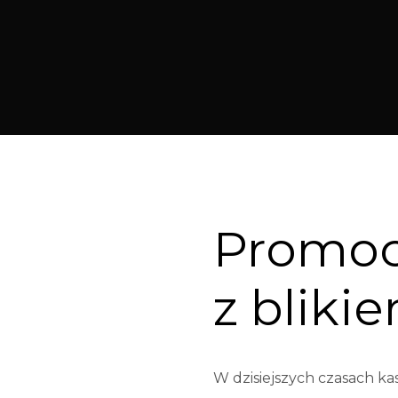
Promoc
z blikie
W dzisiejszych czasach k