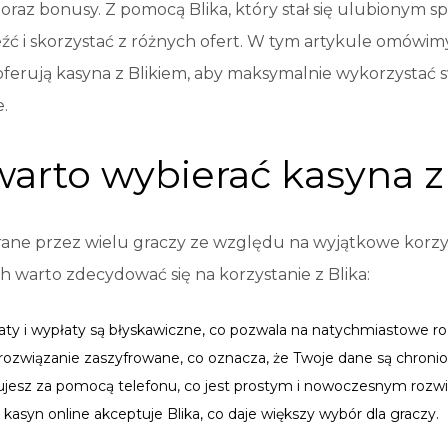
 oraz bonusy. Z pomocą Blika, który stał się ulubionym 
źć i skorzystać z różnych ofert. W tym artykule omówimy
 oferują kasyna z Blikiem, aby maksymalnie wykorzystać
.
arto wybierać kasyna z
rane przez wielu graczy ze względu na wyjątkowe korzyśc
h warto zdecydować się na korzystanie z Blika:
ty i wypłaty są błyskawiczne, co pozwala na natychmiastowe ro
 rozwiązanie zaszyfrowane, co oznacza, że Twoje dane są chronio
jesz za pomocą telefonu, co jest prostym i nowoczesnym rozw
 kasyn online akceptuje Blika, co daje większy wybór dla graczy.