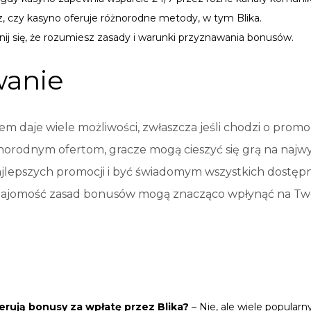
 czy kasyno oferuje różnorodne metody, w tym Blika.
j się, że rozumiesz zasady i warunki przyznawania bonusów.
anie
iem daje wiele możliwości, zwłaszcza jeśli chodzi o promoc
żnorodnym ofertom, gracze mogą cieszyć się grą na naj
ajlepszych promocji i być świadomym wszystkich dostępny
 znajomość zasad bonusów mogą znacząco wpłynąć na Tw
erują bonusy za wpłatę przez Blika?
– Nie, ale wiele popularn