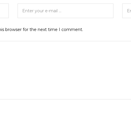
his browser for the next time I comment.