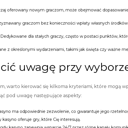
zaj oferowany nowym graczom, może obejmować dopasowanie 
yznawany graczom bez konieczności wpłaty własnych środków,
Dedykowane dla stałych graczy, często w postaci punktów, kt
ne z określonymi wydarzeniami, takimi jak święta czy ważne m
cić uwagę przy wyborz
em, warto kierować się kilkoma kryteriami, które mogą w
iąć pod uwagę następujące aspekty:
kasyno ma odpowiednie zezwolenie, co gwarantuje jego rzetelno
 kasyno oferuje gry, które Cię interesują.
gdy kasyno zapewnia wsparcie 24/7 przez różne kanały komunika