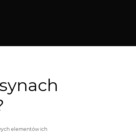
asynach
?
owych elementów ich