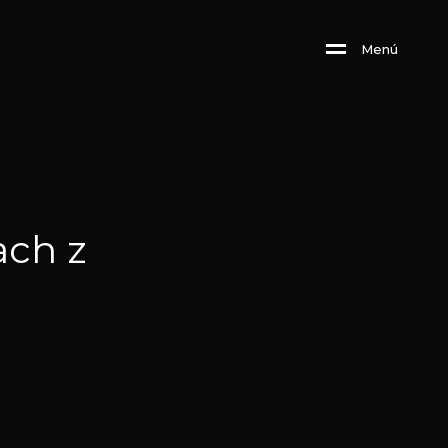
M
e
n
ú
ach z