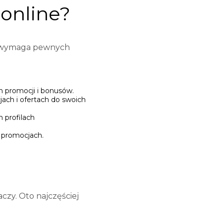
online?
le wymaga pewnych
h promocji i bonusów.
ach i ofertach do swoich
 profilach
h promocjach.
czy. Oto najczęściej