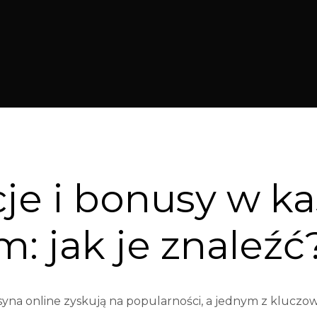
je i bonusy w k
m: jak je znaleźć
asyna online zyskują na popularności, a jednym z klucz