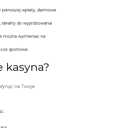
pierwszej wpłaty, darmowe
 idealny do wypróbowania
óre można wymieniać na
ecze sportowe.
e kasyna?
płynąć na Twoje
ść.
cji.