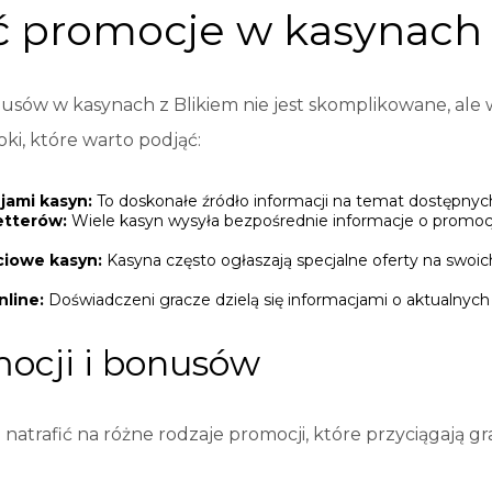
ć promocje w kasynach 
onusów w kasynach z Blikiem nie jest skomplikowane, a
oki, które warto podjąć:
jami kasyn:
To doskonałe źródło informacji na temat dostępnyc
etterów:
Wiele kasyn wysyła bezpośrednie informacje o promocj
ciowe kasyn:
Kasyna często ogłaszają specjalne oferty na swoich
nline:
Doświadczeni gracze dzielą się informacjami o aktualnyc
ocji i bonusów
atrafić na różne rodzaje promocji, które przyciągają gra