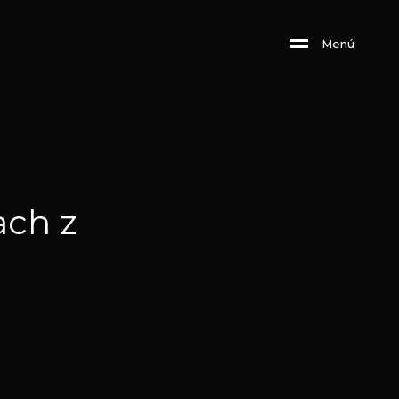
M
e
n
ú
ach z