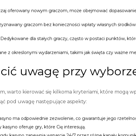
zaj oferowany nowym graczom, może obejmować dopasowanie 
yznawany graczom bez konieczności wpłaty własnych środków,
Dedykowane dla stałych graczy, często w postaci punktów, kt
ne z określonymi wydarzeniami, takimi jak święta czy ważne m
cić uwagę przy wyborz
em, warto kierować się kilkoma kryteriami, które mogą w
iąć pod uwagę następujące aspekty:
kasyno ma odpowiednie zezwolenie, co gwarantuje jego rzetelno
 kasyno oferuje gry, które Cię interesują.
gdy kasyno zapewnia wsparcie 24/7 przez różne kanały komunika