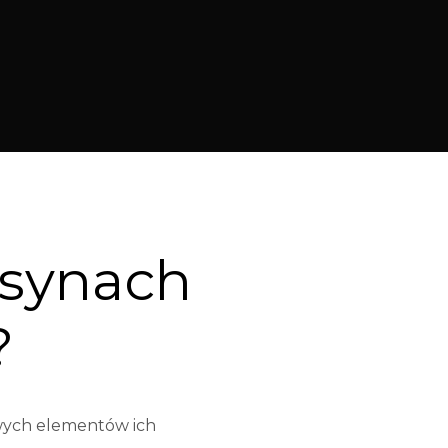
asynach
?
owych elementów ich