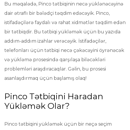
Bu məqalədə, Pinco tətbiqinin necə yüklənəcəyinə
dair ətraflı bir bələdçi təqdim edəcəyik. Pinco,
istifadəçilərə faydalı və rahat xidmətlər təqdim edən
bir tətbiqdir. Bu tətbiqi yükləmək üçün bu yazıda
addım-addım izahlar verəcəyik. İstifadəçilər,
telefonları üçün tətbiqi necə çəkəcəyini öyrənəcək
və yükləmə prosesində qarşılaşa biləcəkləri
problemləri araşdıracaqlar. Gəlin, bu prosesi
asanlaşdırmaq üçün başlamış olaq!
Pinco Tətbiqini Haradan
Yükləmək Olar?
Pinco tətbiqini yükləmək üçün bir neçə seçim