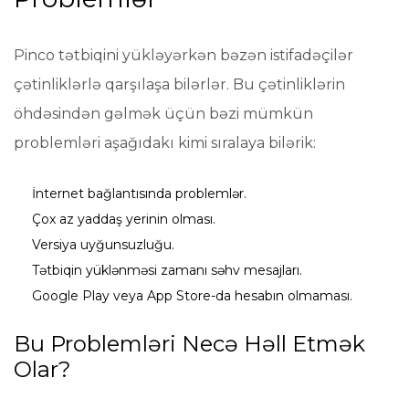
Pinco tətbiqini yükləyərkən bəzən istifadəçilər
çətinliklərlə qarşılaşa bilərlər. Bu çətinliklərin
öhdəsindən gəlmək üçün bəzi mümkün
problemləri aşağıdakı kimi sıralaya bilərik:
İnternet bağlantısında problemlər.
Çox az yaddaş yerinin olması.
Versiya uyğunsuzluğu.
Tətbiqin yüklənməsi zamanı səhv mesajları.
Google Play veya App Store-da hesabın olmaması.
Bu Problemləri Necə Həll Etmək
Olar?