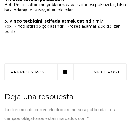
Bəli, Pinco tətbiqinin yüklənməsi və istifadəsi pulsuzdur, lakin
bəzi ödənişli xüsusiyyətləri ola bilər.
5. Pinco tətbiqini istifadə etmək çətindir mi?
Yox, Pinco istifadə çox asandır. Proses aşamalı şəkildə izah
edilib.
PREVIOUS POST
NEXT POST
Deja una respuesta
Tu dirección de correo electrónico no será publicada.
Los
campos obligatorios están marcados con
*