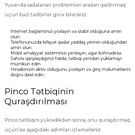
Yuxarıda sadalanan problemləri aradan qaldırmaq
üçün bəzi tədbirlər görə bilərsiniz:
İnternet bağlantınızı yoxlayın və stabil olduğuna əmin
olun.
Telefonunuzda kifayət qədər yaddaş yerinin olduğundan
əmin olun.
Mobil əməliyyat sisteminizi yeniləyin, əgər köhnədirsə.
Səhvlə qarşılaşdığınız halda, tətbiqi yenidən yükləməyi
mümkün edin.
Hesabınızın aktiv olduğunu yoxlayın və giriş məlumatlarını
doğru daxil edin.
Pinco Tətbiqinin
Quraşdırılması
Pinco tətbiqini yüklədikdən sonra, onu quraşdırmaq
üçün isə aşağıdakı adımları izləməlisiniz: