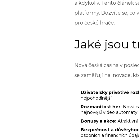
a kdykoliv. Tento článek s
platformy. Dozvíte se, co
pro české hráče.
Jaké jsou 
Nová česká casina v posled
se zaměřují na inovace, k
Uživatelsky přívětivé roz
nejpohodlnější.
Rozmanitost her:
Nová cas
nejnovější video automaty.
Bonusy a akce:
Atraktivní
Bezpečnost a důvěryhod
osobních a finančních údaj