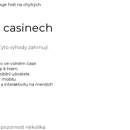
uje hrát na chytrých
 casinech
 Tyto výhody zahrnují:
o ve volném čase.
p k hrám.
ilní uživatele.
 mobilu.
 a interaktivitu na menších
 pozornost několika