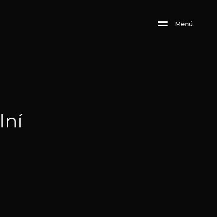
M
e
n
ú
lní