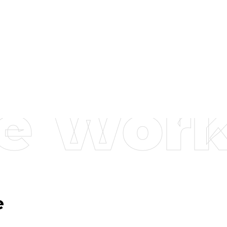
e Work
e