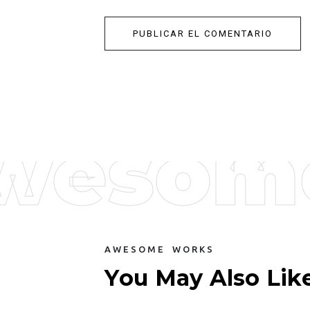
wesom
A
W
E
S
O
M
E
W
O
R
K
S
Y
o
u
M
a
y
A
l
s
o
L
i
k