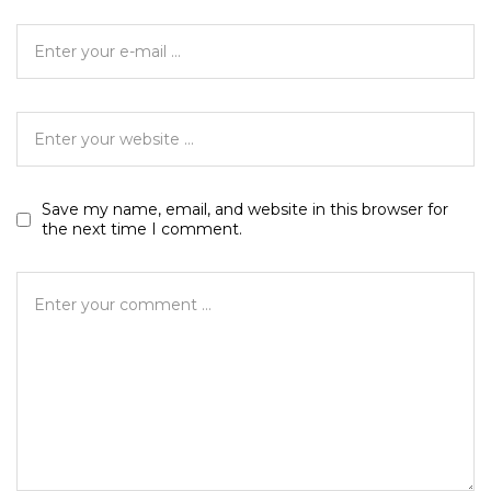
Save my name, email, and website in this browser for
the next time I comment.