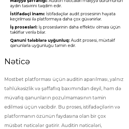
Maliyyə şəffaflığı:
Auditin nəticələri maliyyə durumunun
aydın təsvirini təqdim edir.
İstifadəçi inamı:
İstifadəçilər audit prosesinin həyata
keçirilməsi ilə platformaya daha çox güvənirlər.
İş prosesləri:
İş proseslərinin daha effektiv olması üçün
təkliflər verilə bilər.
Qanuni tələblərə uyğunluq:
Audit prosesi, müxtəlif
qanunlarla uyğunluğu təmin edir.
Nəticə
Mostbet platforması üçün auditin aparılması, yalnız
təhlükəsizlik və şəffaflıq baxımından deyil, həm də
müvafiq qanunların pozulmamasının təmin
edilməsi üçün vacibdir. Bu proses, istifadəçilərin və
platformanın özünün faydasına olan bir çox
müsbət nəticələr gətirir. Auditin nəticələri,