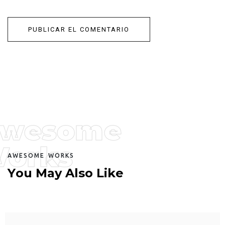
wesome
orks
A
W
E
S
O
M
E
W
O
R
K
S
Y
o
u
M
a
y
A
l
s
o
L
i
k
e