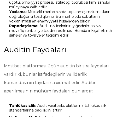
uçotu, əməliyyat prosesi, istifadəçi təcrübəsi kimi sahələr
müayinəyə cəlb edilir.
Yoxlama:
Müxtəlif mərhələlərdə toplanmış məlumatların
doğruluğunu təsdiqləmə. Bu mərhələdə sübutların
yoxlanılması ən əhəmiyyətli hissələrdən biridir.
Raporlaşdırma:
Audit nəticələrinin yığışdırılması və
müvafiq rəhbərliyə təqdim edilməsi. Burada inkişaf etməli
sahələr və tövsiyələr təqdim edilir.
Auditin Faydaları
Mostbet platforması üçün auditin bir sıra faydaları
vardır ki, bunlar istifadəçilərin və liderlik
komandasının faydasına xidmət edir. Auditin
aparılmasının mühüm faydaları bunlardır:
Təhlükəsizlik:
Audit vasitəsilə, platforma təhlükəsizlik
standartlarına bağlılığını artırır.