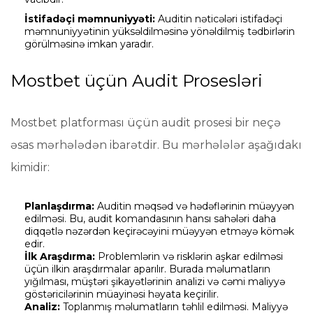
İstifadəçi məmnuniyyəti:
Auditin nəticələri istifadəçi
məmnuniyyətinin yüksəldilməsinə yönəldilmiş tədbirlərin
görülməsinə imkan yaradır.
Mostbet üçün Audit Prosesləri
Mostbet platforması üçün audit prosesi bir neçə
əsas mərhələdən ibarətdir. Bu mərhələlər aşağıdakı
kimidir:
Planlaşdırma:
Auditin məqsəd və hədəflərinin müəyyən
edilməsi. Bu, audit komandasının hansı sahələri daha
diqqətlə nəzərdən keçirəcəyini müəyyən etməyə kömək
edir.
İlk Araşdırma:
Problemlərin və risklərin aşkar edilməsi
üçün ilkin araşdırmalar aparılır. Burada məlumatların
yığılması, müştəri şikayətlərinin analizi və cəmi maliyyə
göstəricilərinin müayinəsi həyata keçirilir.
Analiz:
Toplanmış məlumatların təhlil edilməsi. Maliyyə