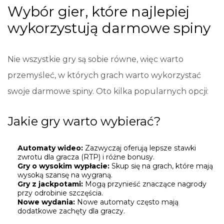
Wybór gier, które najlepiej
wykorzystują darmowe spiny
Nie wszystkie gry są sobie równe, więc warto
przemyśleć, w których grach warto wykorzystać
swoje darmowe spiny. Oto kilka popularnych opcji:
Jakie gry warto wybierać?
Automaty wideo:
Zazwyczaj oferują lepsze stawki
zwrotu dla gracza (RTP) i różne bonusy.
Gry o wysokim wypłacie:
Skup się na grach, które mają
wysoką szansę na wygraną.
Gry z jackpotami:
Mogą przynieść znaczące nagrody
przy odrobinie szczęścia.
Nowe wydania:
Nowe automaty często mają
dodatkowe zachęty dla graczy.