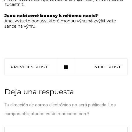
zúčastnit.
Jsou nabízené bonusy k něčemu navíc?
Ano, vyžijete bonusy, které mohou výrazně zvýšit vaše
šance na výhru.
PREVIOUS POST
NEXT POST
Deja una respuesta
Tu dirección de correo electrónico no será publicada.
Los
campos obligatorios están marcados con
*