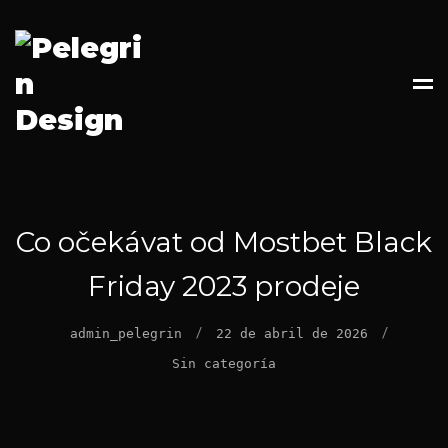
Co očekávat od Mostbet Black
Friday 2023 prodeje
/
/
admin_pelegrin
22 de abril de 2026
Sin categoría