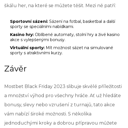
škálu her, na které se můžete těšit. Mezi ně patří:
Sportovní sázení:
Sázení na fotbal, basketbal a další
sporty se speciálními nabídkami.
Kasino hry:
Oblíbené automaty, stolní hry a živé kasino
akce s vylepšenými bonusy.
Virtuální sporty:
Mít možnost sázet na simulované
sporty s atraktivními kurzy.
Závěr
Mostbet Black Friday 2023 slibuje skvělé příležitosti
a množství výhod pro všechny hráče. Ať už hledáte
bonusy, slevy nebo vzrušení z turnajů, tato akce
vám nabízí široké možnosti. S několika
jednoduchými kroky a dobrou přípravou můžete