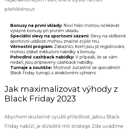
přehlédnout:
Bonusy na první vklady:
Noví hráči mohou očekávat
výrazné bonusy při prvním vkladu.
Speciální slevy na sportovní sázení:
Slevy na oblíbené
sportovní události mohou značně zvýšit hru.
Věrnostní program:
Zákazníci, kteří jsou již registrováni,
mohou získat exkluzivní nabídky a bonusy.
Pohodlné cashback nabídky:
V případě, že se vám
nedaří, jsou připraveny cashback nabídky.
Turnaje a soutěže:
Možnost zúčastnit se speciálních
Black Friday turnajů s atraktivními výhrami.
Jak maximalizovat výhody z
Black Friday 2023
Abychom skutečně využili příležitost, jakou Black
Friday nabízí, je důležité mít strategii. Zde uvádíme