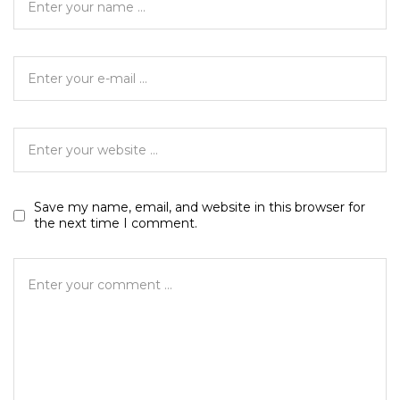
Save my name, email, and website in this browser for
the next time I comment.