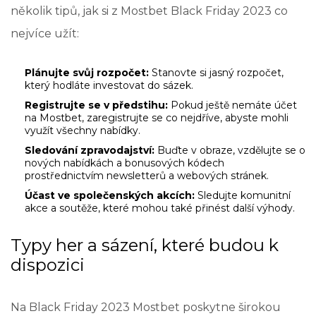
několik tipů, jak si z Mostbet Black Friday 2023 co
nejvíce užít:
Plánujte svůj rozpočet:
Stanovte si jasný rozpočet,
který hodláte investovat do sázek.
Registrujte se v předstihu:
Pokud ještě nemáte účet
na Mostbet, zaregistrujte se co nejdříve, abyste mohli
využít všechny nabídky.
Sledování zpravodajství:
Buďte v obraze, vzdělujte se o
nových nabídkách a bonusových kódech
prostřednictvím newsletterů a webových stránek.
Účast ve společenských akcích:
Sledujte komunitní
akce a soutěže, které mohou také přinést další výhody.
Typy her a sázení, které budou k
dispozici
Na Black Friday 2023 Mostbet poskytne širokou