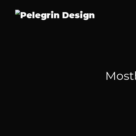
Mostb