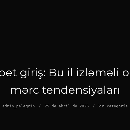
et giriş: Bu il izləməli 
mərc tendensiyaları
/
/
admin_pelegrin
25 de abril de 2026
Sin categoría