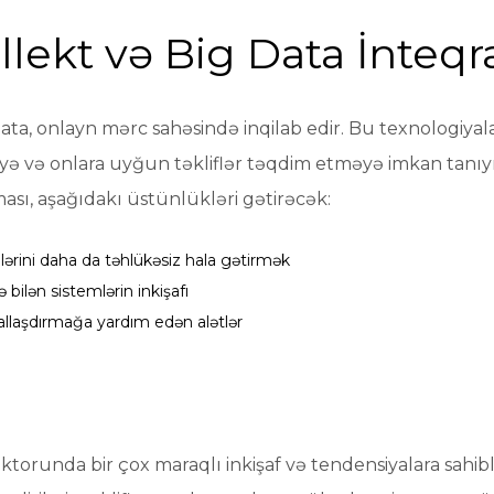
ellekt və Big Data İnteqr
Data, onlayn mərc sahəsində inqilab edir. Bu texnologiyalar
yə və onlara uyğun təkliflər təqdim etməyə imkan tanıyır
ması, aşağıdakı üstünlükləri gətirəcək:
mlərini daha da təhlükəsiz hala gətirmək
ə bilən sistemlərin inkişafı
allaşdırmağa yardım edən alətlər
ektorunda bir çox maraqlı inkişaf və tendensiyalara sahi