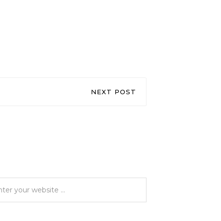
NEXT POST