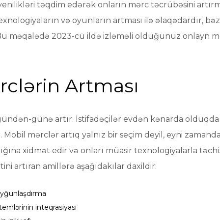
n yenilikləri təqdim edərək onların mərc təcrübəsini artı
nologiyaların və oyunların artması ilə əlaqədardır, bəzilə
ir. Bu məqalədə 2023-cü ildə izləməli olduğunuz onlayn m
rclərin Artması
i gündən-günə artır. İstifadəçilər evdən kənarda olduqda
r. Mobil mərclər artıq yalnız bir seçim deyil, eyni zamanda
tlığına xidmət edir və onları müasir texnologiyalarla təch
ni artıran amillərə aşağıdakılar daxildir:
uyğunlaşdırma
emlərinin inteqrasiyası