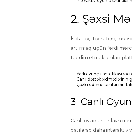
İnteraktiv oyun təcrübələrini
2. Şəxsi Mə
İstifadəçi təcrübəsi, müa
artırmaq üçün fərdi mərcl
təqdim etmək, onları platf
Yerli oyunçu analitikası və fə
Canlı dəstək xidmətlərinin g
Çoxlu ödəmə üsullarının təkl
3. Canlı Oyun
Canlı oyunlar, onlayn mər
qatılaraq daha interaktiv 