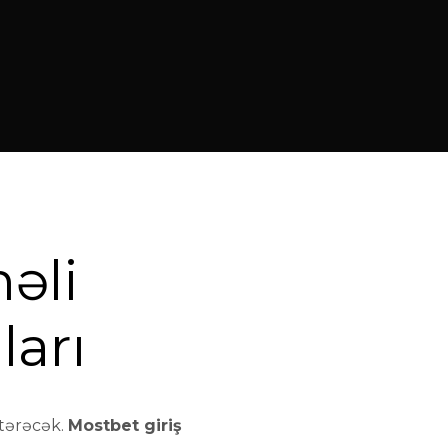
məli
ları
stərəcək.
Mostbet giriş