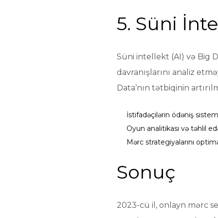
5. Süni İnt
Süni intellekt (AI) və Big 
davranışlarını analiz etmə
Data’nın tətbiqinin artırıl
İstifadəçilərin ödəniş siste
Oyun analitikası və təhlil ed
Mərc strategiyalarını optim
Sonuç
2023-cü il, onlayn mərc s