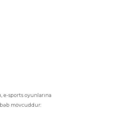
ı, e-sports oyunlarına
 səbəb mövcuddur: