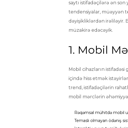
saytı istifadəçilərə ən so
tendensiyalar, müəyyən tex
dəyişikliklərdən irəliləy
müzakirə edəcəyik.
1. Mobil Mə
Mobil cihazların istifadəs
içində hiss etmək istəyirlə
trend, istifadəçilərin raha
mobil mərclərin əhəmiyyəti
Rəqəmsal mühitdə mobil 
Temaslı olmayan ödəniş sist